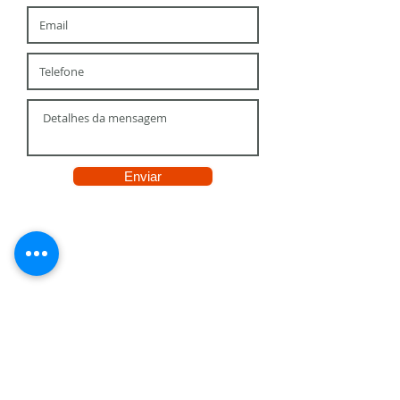
Enviar
Grande São Paulo
Rua Bairi, 312 - Alto da Lapa - São Paulo - SP
Fone
(11) 3646-4180
Campinas e Região